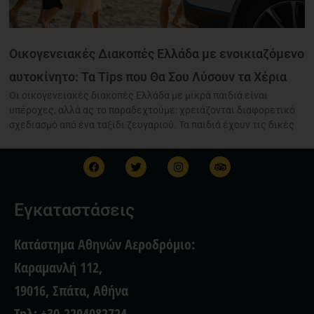
Οικογενειακές Διακοπές Ελλάδα με ενοικιαζόμενο
αυτοκίνητο: Τα Tips που Θα Σου Λύσουν τα Χέρια
Οι οικογενειακές διακοπές Ελλάδα με μικρά παιδιά είναι
υπέροχες, αλλά ας το παραδεχτούμε: χρειάζονται διαφορετικό
σχεδιασμό από ένα ταξίδι ζευγαριού. Τα παιδιά έχουν τις δικές
F
T
I
T
a
w
n
r
c
i
s
i
e
t
t
p
b
t
a
a
Εγκαταστάσεις
o
e
g
d
o
r
r
v
k
a
i
Κατάστημα Αθηνών Αεροδρόμιο:
m
s
o
Καραμανλή 112,
r
19016, Σπάτα, Αθήνα
Τηλ: +30-2294082724