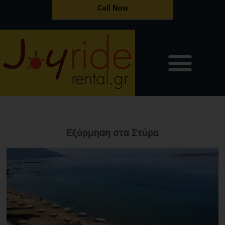
Μετάβαση
Call Now
στο
περιεχόμενο
Εξόρμηση στα Στύρα