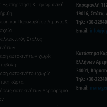
Καραμανλή 112
 Εξυπηρέτηση & Τηλεφωνική
19016, Σπάτα,
ήριξη
Τηλ: +30-2294
οση και Παραλαβή σε Λιμάνια &
Email:
info@joy
οχεία
υλλεκτικός Στόλος
ινήτων
Κατάστημα Κα
ίαση αυτοκινήτων χωρίς
Ελλήνων Αμερι
αταβολή
34001, Κάρυστ
ίαση αυτοκινήτου χωρίς
Τηλ: +30-2224
τική κάρτα
Email:
manager
ιάσεις αυτοκινήτων Αεροδρόμιο
ών