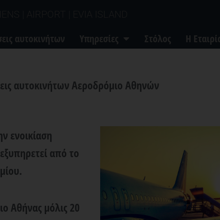
ENS | AIRPORT | EVIA ISLAND
σεις αυτοκινήτων
Υπηρεσίες
Στόλος
Η Εταιρί
σεις αυτοκινήτων Αεροδρόμιο Αθηνών
την
ενοικίαση
 εξυπηρετεί από το
μίου.
ιο Αθήνας
μόλις 20