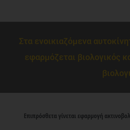
Στα ενοικιαζόμενα αυτοκίν
εφαρμόζεται βιολογικός κ
βιολογ
Επιπρόσθετα γίνεται εφαρμογή ακτινοβολί