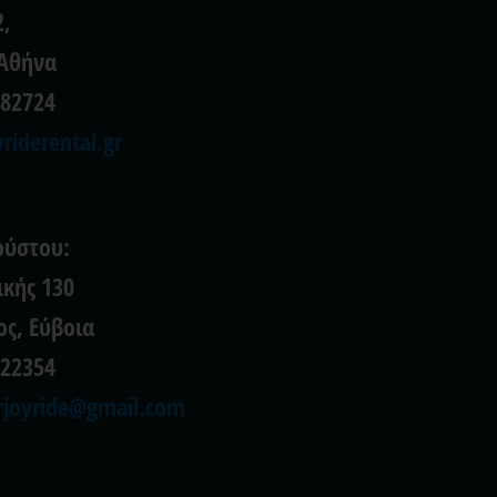
,
 Αθήνα
082724
riderental.gr
ρύστου:
κής 130
ος, Εύβοια
022354
joyride@gmail.com