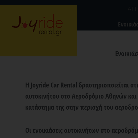
Μετάβαση
ATH
στο
Ενοικιά
περιεχόμενο
Ενοικιά
Η
Joyride Car Rental
δραστηριοποιείται σ
αυτοκινήτου στο Αεροδρόμιο Αθηνών
και
κατάστημα της στην περιοχή του αεροδρο
Οι
ενοικιάσεις αυτοκινήτων στο αεροδρόμ