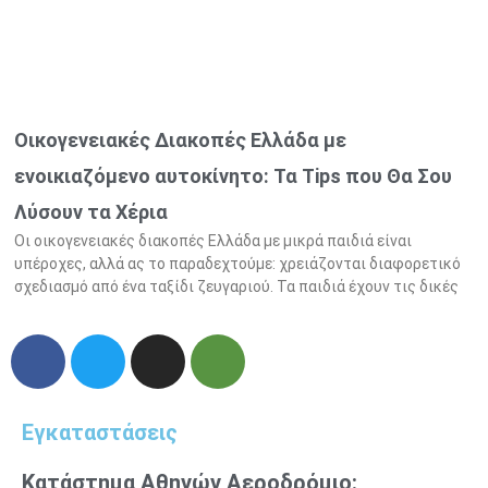
Οικογενειακές Διακοπές Ελλάδα με
ενοικιαζόμενο αυτοκίνητο: Τα Tips που Θα Σου
Λύσουν τα Χέρια
Οι οικογενειακές διακοπές Ελλάδα με μικρά παιδιά είναι
υπέροχες, αλλά ας το παραδεχτούμε: χρειάζονται διαφορετικό
σχεδιασμό από ένα ταξίδι ζευγαριού. Τα παιδιά έχουν τις δικές
F
T
I
T
a
w
n
r
c
i
s
i
e
t
t
p
Εγκαταστάσεις
b
t
a
a
o
e
g
d
Κατάστημα Αθηνών Αεροδρόμιο: