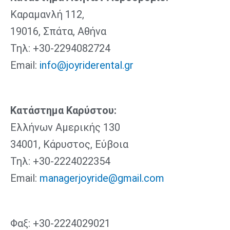
o
r
r
v
Καραμανλή 112,
k
a
i
19016, Σπάτα, Αθήνα
m
s
o
Τηλ: +30-2294082724
r
Email:
info@joyriderental.gr
Κατάστημα Καρύστου:
Ελλήνων Αμερικής 130
34001, Κάρυστος, Εύβοια
Τηλ: +30-2224022354
Email:
managerjoyride@gmail.com
Φαξ: +30-2224029021