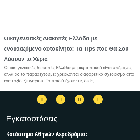
Οικογενειακές Διακοπές Ελλάδα με
ενοικιαζόμενο αυτοκίνητο: Τα Tips που Θα Σου
Λύσουν τα Χέρια
Οι οικογενειακές διακοπές Ελλάδα με μικρά παιδιά είναι υπέροχες,
αλλά ας το παραδεχτούμε: χρειάζονται διαφορετικό σχεδιασμό από
ένα ταξίδι ζευγαριού. Τα παιδιά έχουν τις δικές
F
T
I
T
a
w
n
r
c
i
s
i
e
t
t
p
b
t
a
a
Εγκαταστάσεις
o
e
g
d
o
r
r
v
k
a
i
Κατάστημα Αθηνών Αεροδρόμιο:
m
s
o