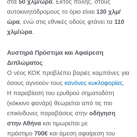
στα
50 χλμ/ώρα
. Εκτός πόλης, στους
αυτοκινητόδρομους το όριο είναι
130 χλμ/
ώρα
, ενώ στις εθνικές οδούς φτάνει τα
110
χλμ/ώρα
.
Αυστηρά Πρόστιμα και Αφαίρεση
Διπλώματος
Ο νέος ΚΟΚ προβλέπει βαριές καμπάνες για
όσους αγνοούν τους
κανόνες κυκλοφορίας
.
Η παραβίαση του ερυθρού σηματοδότη
(κόκκινο φανάρι) θεωρείται από τις πιο
επικίνδυνες παραβάσεις στην
οδήγηση
στην Αθήνα
και τιμωρείται με
πρόστιμο
700€
και άμεση αφαίρεση του