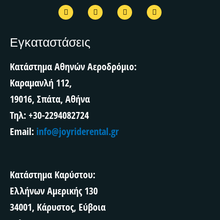
F
T
I
T
a
w
n
r
c
i
s
i
e
t
t
p
b
t
a
a
Εγκαταστάσεις
o
e
g
d
o
r
r
v
k
a
i
Κατάστημα Αθηνών Αεροδρόμιο:
m
s
o
Καραμανλή 112,
r
19016, Σπάτα, Αθήνα
Τηλ: +30-2294082724
Email:
info@joyriderental.gr
Κατάστημα Καρύστου:
Ελλήνων Αμερικής 130
34001, Κάρυστος, Εύβοια