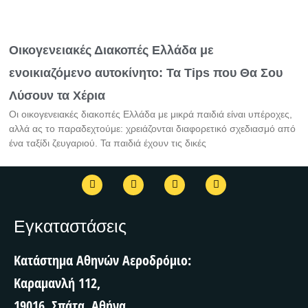
Οικογενειακές Διακοπές Ελλάδα με
ενοικιαζόμενο αυτοκίνητο: Τα Tips που Θα Σου
Λύσουν τα Χέρια
Οι οικογενειακές διακοπές Ελλάδα με μικρά παιδιά είναι υπέροχες,
αλλά ας το παραδεχτούμε: χρειάζονται διαφορετικό σχεδιασμό από
ένα ταξίδι ζευγαριού. Τα παιδιά έχουν τις δικές
F
T
I
T
a
w
n
r
c
i
s
i
e
t
t
p
b
t
a
a
Εγκαταστάσεις
o
e
g
d
o
r
r
v
k
a
i
Κατάστημα Αθηνών Αεροδρόμιο:
m
s
o
Καραμανλή 112,
r
19016, Σπάτα, Αθήνα