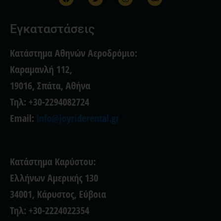
a
w
n
r
c
i
s
i
e
t
t
p
b
t
a
a
Εγκαταστάσεις
o
e
g
d
o
r
r
v
k
a
i
Κατάστημα Αθηνών Αεροδρόμιο:
m
s
o
Καραμανλή 112,
r
19016, Σπάτα, Αθήνα
Τηλ: +30-2294082724
Email:
info@joyriderental.gr
Κατάστημα Καρύστου:
Ελλήνων Αμερικής 130
34001, Κάρυστος, Εύβοια
Τηλ: +30-2224022354