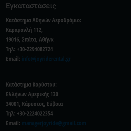
b
t
a
a
Εγκαταστάσεις
o
e
g
d
o
r
r
v
k
a
i
Κατάστημα Αθηνών Αεροδρόμιο:
m
s
o
Καραμανλή 112,
r
19016, Σπάτα, Αθήνα
Τηλ: +30-2294082724
Email:
info@joyriderental.gr
Κατάστημα Καρύστου:
Ελλήνων Αμερικής 130
34001, Κάρυστος, Εύβοια
Τηλ: +30-2224022354
Email:
managerjoyride@gmail.com