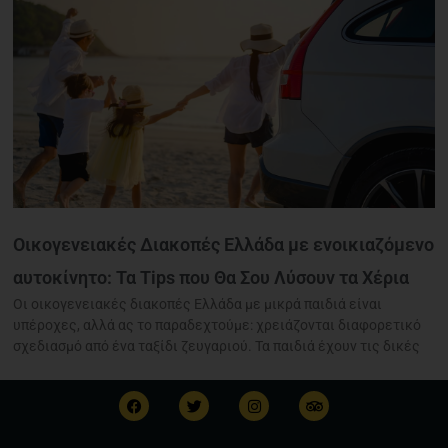
Οικογενειακές Διακοπές Ελλάδα με ενοικιαζόμενο
αυτοκίνητο: Τα Tips που Θα Σου Λύσουν τα Χέρια
Οι οικογενειακές διακοπές Ελλάδα με μικρά παιδιά είναι
υπέροχες, αλλά ας το παραδεχτούμε: χρειάζονται διαφορετικό
σχεδιασμό από ένα ταξίδι ζευγαριού. Τα παιδιά έχουν τις δικές
F
T
I
T
a
w
n
r
c
i
s
i
e
t
t
p