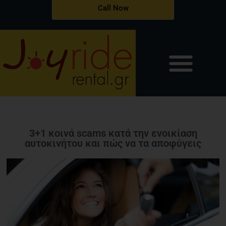
Μετάβαση
Call Now
στο
περιεχόμενο
3+1 κοινά scams κατά την ενοικίαση
αυτοκινήτου και πώς να τα αποφύγεις